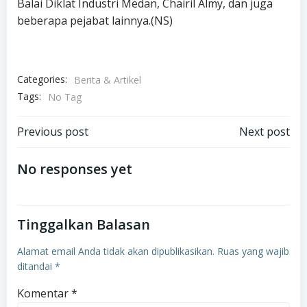
Balai Diklat Industri Medan, Chairil Almy, dan juga
beberapa pejabat lainnya.(NS)
Categories:
Berita & Artikel
Tags:
No Tag
Post
Post
Previous post
Next post
navigation
navigation
No responses yet
Tinggalkan Balasan
Alamat email Anda tidak akan dipublikasikan.
Ruas yang wajib
ditandai
*
Komentar
*