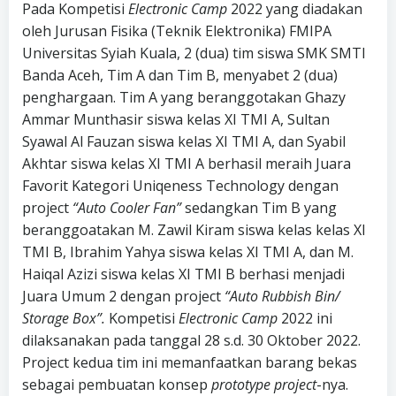
Pada Kompetisi
Electronic Camp
2022 yang diadakan
oleh Jurusan Fisika (Teknik Elektronika) FMIPA
Universitas Syiah Kuala, 2 (dua) tim siswa SMK SMTI
Banda Aceh, Tim A dan Tim B, menyabet 2 (dua)
penghargaan. Tim A yang beranggotakan Ghazy
Ammar Munthasir siswa kelas XI TMI A, Sultan
Syawal Al Fauzan siswa kelas XI TMI A, dan Syabil
Akhtar siswa kelas XI TMI A berhasil meraih Juara
Favorit Kategori Uniqeness Technology dengan
project
“Auto Cooler Fan”
sedangkan Tim B yang
beranggoatakan M. Zawil Kiram siswa kelas kelas XI
TMI B, Ibrahim Yahya siswa kelas XI TMI A, dan M.
Haiqal Azizi siswa kelas XI TMI B berhasi menjadi
Juara Umum 2 dengan project
“Auto Rubbish Bin/
Storage Box”.
Kompetisi
Electronic Camp
2022 ini
dilaksanakan pada tanggal 28 s.d. 30 Oktober 2022.
Project kedua tim ini memanfaatkan barang bekas
sebagai pembuatan konsep
prototype project
-nya.