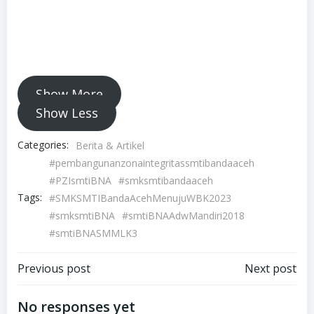
Tinggalkan Balasan
Alamat email Anda tidak akan dipublikasikan.
Ruas yang wajib
ditandai
*
Komentar
*
Nama
*