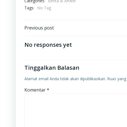
Categories:
Berita & Artikel
Tags:
No Tag
Post
Previous post
navigation
No responses yet
Tinggalkan Balasan
Alamat email Anda tidak akan dipublikasikan.
Ruas yang 
Komentar
*