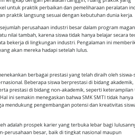
rium lengkap dengan peralatan canggih, ruang praktik yang
l untuk praktik perbaikan dan pemeliharaan peralatan ind
ukan praktik langsung sesuai dengan kebutuhan dunia kerja.
n sejumlah perusahaan industri besar dalam program maga
u nilai tambah, karena siswa tidak hanya belajar secara teo
ta bekerja di lingkungan industri. Pengalaman ini memberi
ang akan mereka hadapi setelah lulus.
menekankan berbagai prestasi yang telah diraih oleh siswa-
ternasional. Beberapa siswa berprestasi di bidang akademik,
serta prestasi di bidang non-akademik, seperti keterampilan 
al. Hal ini semakin menegaskan bahwa SMK SMTI tidak hanya
uga mendukung pengembangan potensi dan kreativitas siswa
h adalah prospek karier yang terbuka lebar bagi lulusann
an-perusahaan besar, baik di tingkat nasional maupun