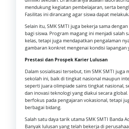
dimiliki sekolah. Di antaranya adalah laborato
mendukung kegiatan pembelajaran, serta bengke
Fasilitas ini dirancang agar siswa dapat melak
Selain itu, SMK SMTI juga bekerja sama denga
bagi siswa. Program magang ini menjadi salah sat
kelas, tetapi juga mendapatkan pengalaman nya
gambaran konkret mengenai kondisi lapangan y
Prestasi dan Prospek Karier Lulusan
Dalam sosialisasi tersebut, tim SMK SMTI juga 
sekolah ini, baik di tingkat nasional maupun in
seperti juara olimpiade sains tingkat nasional, 
dan inovasi teknologi yang diakui secara glob
berfokus pada pengajaran vokasional, tetapi j
berbagai bidang.
Salah satu daya tarik utama SMK SMTI Banda Ace
Banyak lulusan yang telah bekerja di perusaha