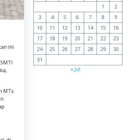
1
2
3
4
5
6
7
8
9
10
11
12
13
14
15
16
17
18
19
20
21
22
23
an ini
24
25
26
27
28
29
30
31
K SMTI
« Jul
ka,
an MTs
an
ap