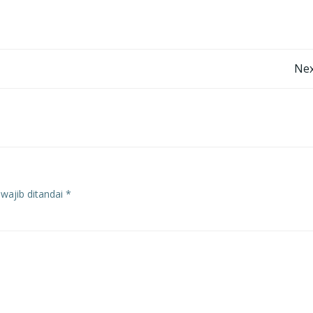
Post
Nex
navigation
wajib ditandai
*