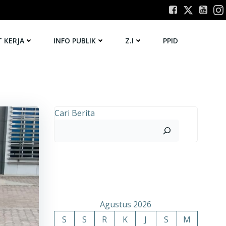
T KERJA
INFO PUBLIK
Z.I
PPID
Cari Berita
Agustus 2026
S
S
R
K
J
S
M