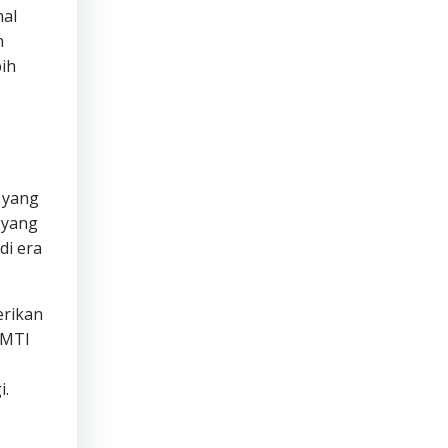
nal
n
ih
 yang
 yang
di era
erikan
SMTI
i.