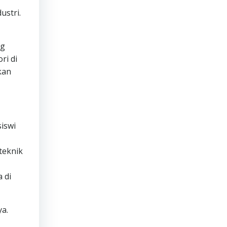
ustri.
ng
ri di
kan
siswi
teknik
 di
ya.