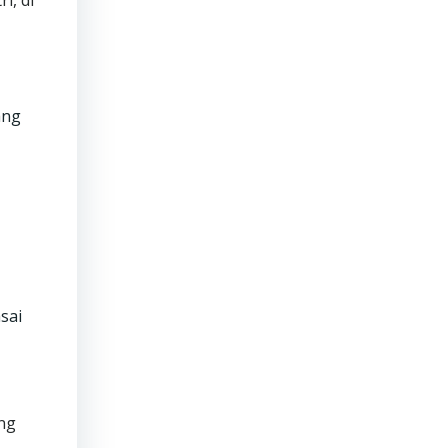
i, di
ang
sai
ang