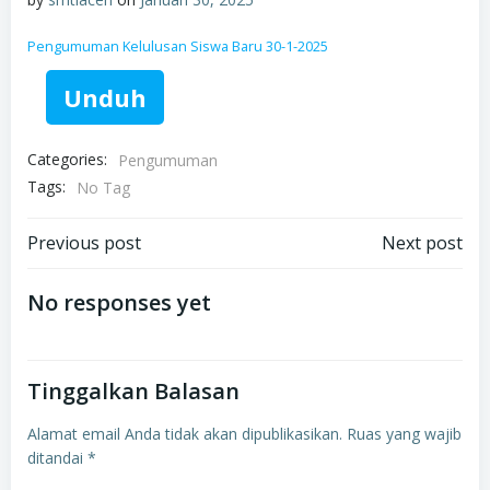
Pengumuman Kelulusan Siswa Baru 30-1-2025
Unduh
Categories:
Pengumuman
Tags:
No Tag
Post
Post
Previous post
Next post
navigation
navigation
No responses yet
Tinggalkan Balasan
Alamat email Anda tidak akan dipublikasikan.
Ruas yang wajib
ditandai
*