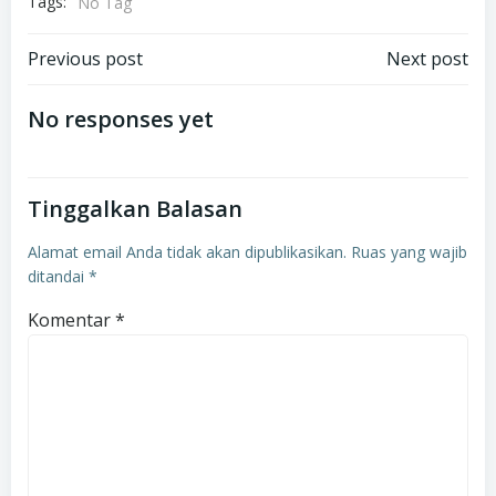
Tags:
No Tag
Post
Post
Previous post
Next post
navigation
navigation
No responses yet
Tinggalkan Balasan
Alamat email Anda tidak akan dipublikasikan.
Ruas yang wajib
ditandai
*
Komentar
*