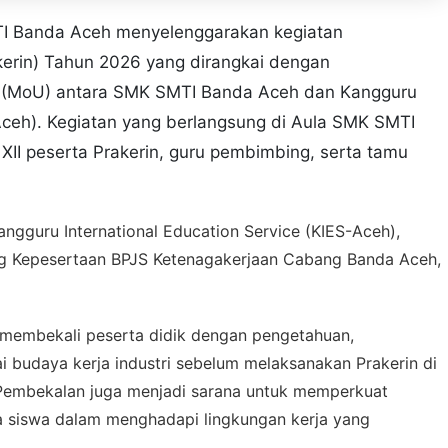
 Banda Aceh menyelenggarakan kegiatan
kalan di Aula SMK SMTI Banda Aceh
akerin) Tahun 2026 yang dirangkai dengan
(MoU) antara SMK SMTI Banda Aceh dan Kangguru
-Aceh). Kegiatan yang berlangsung di Aula SMK SMTI
s XII peserta Prakerin, guru pembimbing, serta tamu
angguru International Education Service (KIES-Aceh),
ang Kepesertaan BPJS Ketenagakerjaan Cabang Banda Aceh,
k membekali peserta didik dengan pengetahuan,
 budaya kerja industri sebelum melaksanakan Prakerin di
. Pembekalan juga menjadi sarana untuk memperkuat
erja siswa dalam menghadapi lingkungan kerja yang