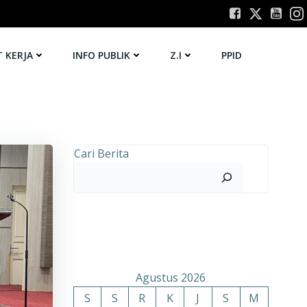
T KERJA
INFO PUBLIK
Z.I
PPID
Cari Berita
Agustus 2026
S
S
R
K
J
S
M