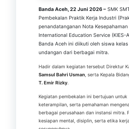
PEMBEKALAN MATERI
Banda Aceh, 22 Juni 2026 –
SMK SMTI
Foto 3: Sesi Pemaparan Materi Pembe
Pembekalan Praktik Kerja Industri (Pr
penandatanganan Nota Kesepahaman 
International Education Service (KIES
Banda Aceh ini diikuti oleh siswa kela
undangan dari berbagai mitra.
Hadir dalam kegiatan tersebut Direktur K
Samsul Bahri Usman
, serta Kepala Bid
T. Emir Rizky
.
Kegiatan pembekalan ini bertujuan untu
keterampilan, serta pemahaman mengenai
berbagai perusahaan dan instansi mitra
kesiapan mental, disiplin, serta etika k
sesungguhnya.